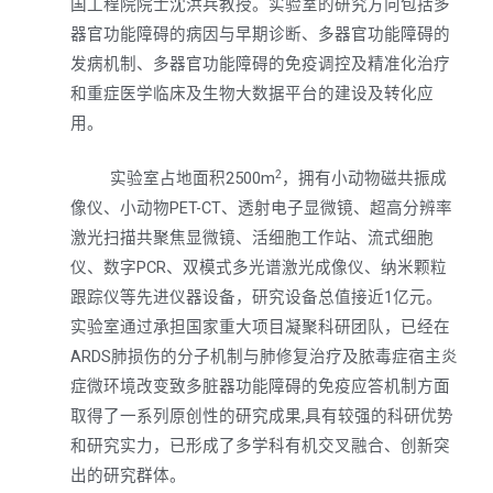
国工程院院士沈洪兵教授。实验室的研究方向包括多
器官功能障碍的病因与早期诊断、多器官功能障碍的
发病机制、多器官功能障碍的免疫调控及精准化治疗
和重症医学临床及生物大数据平台的建设及转化应
用。
2
实验室占地面积2500m
，拥有小动物磁共振成
像仪、小动物PET-CT、透射电子显微镜、超高分辨率
激光扫描共聚焦显微镜、活细胞工作站、流式细胞
仪、数字PCR、双模式多光谱激光成像仪、纳米颗粒
跟踪仪等先进仪器设备，研究设备总值接近1亿元。
实验室通过承担国家重大项目凝聚科研团队，已经在
ARDS肺损伤的分子机制与肺修复治疗及脓毒症宿主炎
症微环境改变致多脏器功能障碍的免疫应答机制方面
取得了一系列原创性的研究成果,具有较强的科研优势
和研究实力，已形成了多学科有机交叉融合、创新突
出的研究群体。